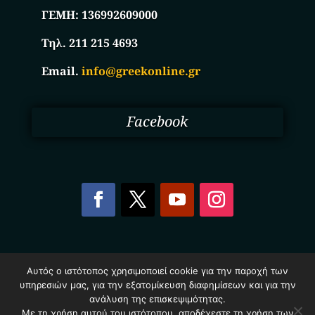
ΓΕΜΗ:
136992609000
Τηλ. 211 215 4693
Email.
info@greekonline.gr
Facebook
Copyright © 2025. Ηλεκτρονικός Κατάλογος
Αυτός ο ιστότοπος χρησιμοποιεί cookie για την παροχή των
Επιχειρήσεων Ελλάδας – Greekonline.gr. All Rights
υπηρεσιών μας, για την εξατομίκευση διαφημίσεων και για την
Reserved.
ανάλυση της επισκεψιμότητας.
Όροι & Προυποθέσεις
–
Προστασία Προσωπικών
Δεδομένων
–
Πολιτική Cookies
Με τη χρήση αυτού του ιστότοπου, αποδέχεστε τη χρήση των