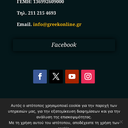
ΓΕΜΗ:
136992609000
Τηλ. 211 215 4693
Email.
info@greekonline.gr
Facebook
Copyright © 2025. Ηλεκτρονικός Κατάλογος
Αυτός ο ιστότοπος χρησιμοποιεί cookie για την παροχή των
Επιχειρήσεων Ελλάδας – Greekonline.gr. All Rights
υπηρεσιών μας, για την εξατομίκευση διαφημίσεων και για την
Reserved.
Όροι & Προυποθέσεις
–
Προστασία Προσωπικών
ανάλυση της επισκεψιμότητας.
Δεδομένων
–
Πολιτική Cookies
Με τη χρήση αυτού του ιστότοπου, αποδέχεστε τη χρήση των