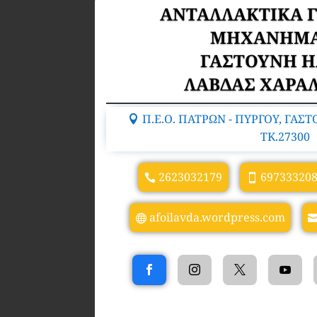
ΑΝΤΑΛΛΑΚΤΙΚΑ 
ΜΗΧΑΝΗΜ
ΓΑΣΤΟΥΝΗ Η
ΛΑΒΔΑΣ ΧΑΡΑ
Π.Ε.Ο. ΠΑΤΡΩΝ - ΠΥΡΓΟΥ, ΓΑΣ
TK.27300
2623032179
69733320
afoilavda.wordpress.com