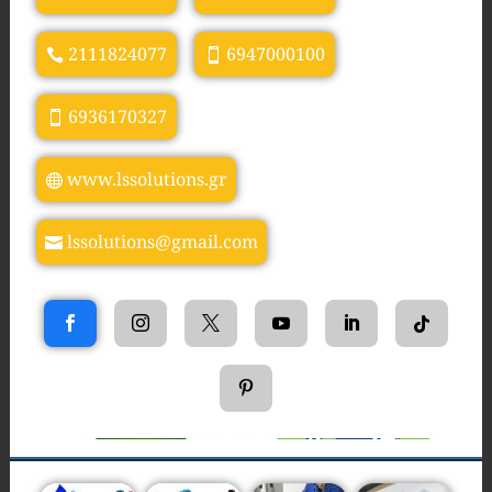
2111824077
6947000100
6936170327
www.lssolutions.gr
lssolutions@gmail.com