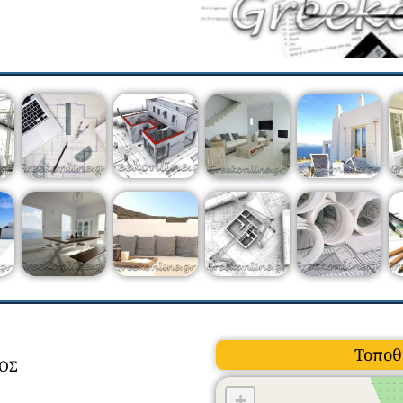
Τοποθ
ΚΟΣ
+