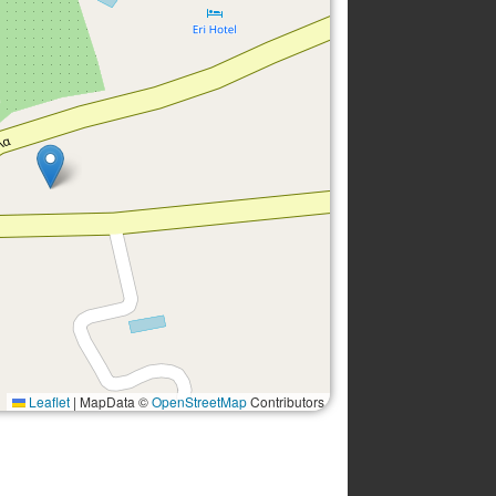
Leaflet
|
MapData ©
OpenStreetMap
Contributors