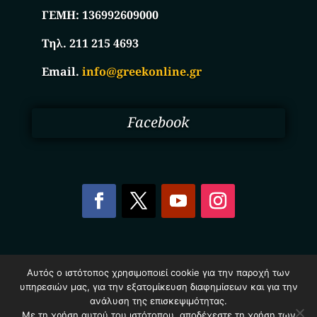
ΓΕΜΗ:
136992609000
Τηλ. 211 215 4693
Email.
info@greekonline.gr
Facebook
Copyright © 2025. Ηλεκτρονικός Κατάλογος
Αυτός ο ιστότοπος χρησιμοποιεί cookie για την παροχή των
Επιχειρήσεων Ελλάδας – Greekonline.gr. All Rights
υπηρεσιών μας, για την εξατομίκευση διαφημίσεων και για την
Reserved.
ανάλυση της επισκεψιμότητας.
Όροι & Προυποθέσεις
–
Προστασία Προσωπικών
Δεδομένων
–
Πολιτική Cookies
Με τη χρήση αυτού του ιστότοπου, αποδέχεστε τη χρήση των