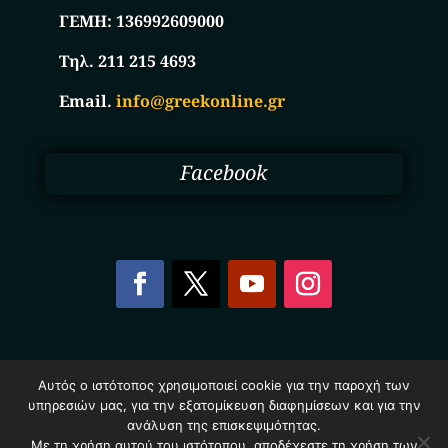
ΓΕΜΗ:
136992609000
Τηλ. 211 215 4693
Email.
info@greekonline.gr
Facebook
Copyright © 2025. Ηλεκτρονικός Κατάλογος
Αυτός ο ιστότοπος χρησιμοποιεί cookie για την παροχή των
Επιχειρήσεων Ελλάδας – Greekonline.gr. All Rights
υπηρεσιών μας, για την εξατομίκευση διαφημίσεων και για την
Reserved.
ανάλυση της επισκεψιμότητας.
Όροι & Προυποθέσεις
–
Προστασία Προσωπικών
Δεδομένων
–
Πολιτική Cookies
Με τη χρήση αυτού του ιστότοπου, αποδέχεστε τη χρήση των