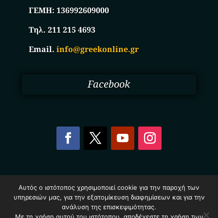
ΓΕΜΗ:
136992609000
Τηλ. 211 215 4693
Email.
info@greekonline.gr
Facebook
Copyright © 2025. Ηλεκτρονικός Κατάλογος
Αυτός ο ιστότοπος χρησιμοποιεί cookie για την παροχή των
Επιχειρήσεων Ελλάδας – Greekonline.gr. All Rights
υπηρεσιών μας, για την εξατομίκευση διαφημίσεων και για την
Reserved.
ανάλυση της επισκεψιμότητας.
Όροι & Προυποθέσεις
–
Προστασία Προσωπικών
Δεδομένων
–
Πολιτική Cookies
Με τη χρήση αυτού του ιστότοπου, αποδέχεστε τη χρήση των