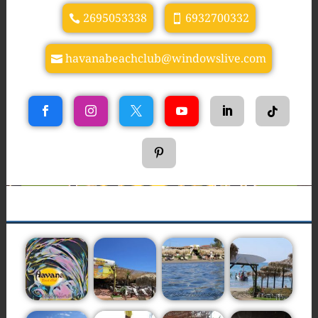
2695053338
6932700332
havanabeachclub@windowslive.com