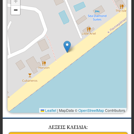
+
−
Leaflet
|
MapData ©
OpenStreetMap
Contributors
ΛΕΞΕΙΣ ΚΛΕΙΔΙΑ: