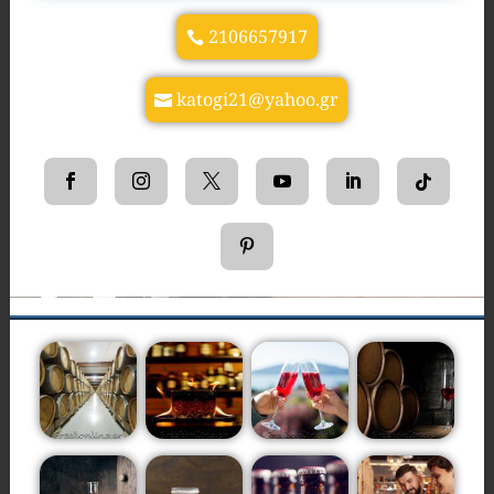
2106657917
katogi21@yahoo.gr