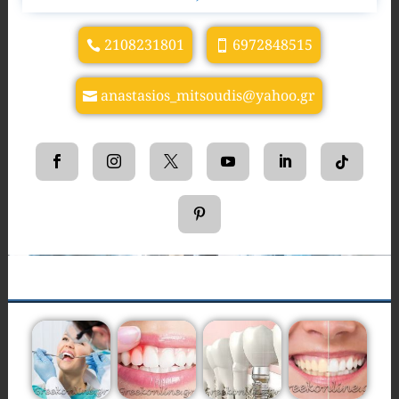
2108231801
6972848515
anastasios_mitsoudis@yahoo.gr