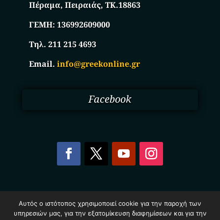
Πέραμα, Πειραιάς, ΤΚ.18863
ΓΕΜΗ:
136992609000
Τηλ. 211 215 4693
Email.
info@greekonline.gr
Facebook
Copyright © 2025. Ηλεκτρονικός Κατάλογος
Αυτός ο ιστότοπος χρησιμοποιεί cookie για την παροχή των
Επιχειρήσεων Ελλάδας – Greekonline.gr. All Rights
υπηρεσιών μας, για την εξατομίκευση διαφημίσεων και για την
Reserved.