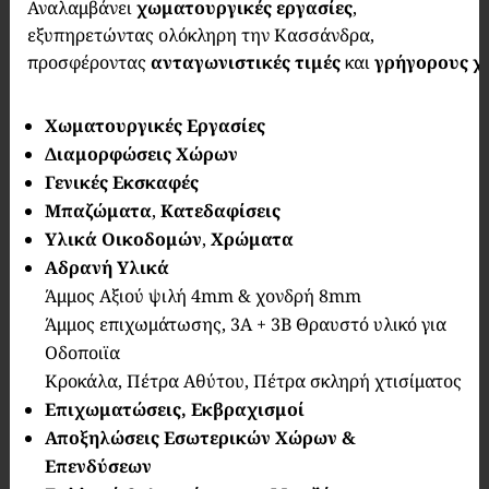
Αναλαμβάνει
χωματουργικές εργασίες
,
εξυπηρετώντας ολόκληρη την Κασσάνδρα,
προσφέροντας
ανταγωνιστικές τιμές
και
γρήγορους χ
Χωματουργικές Εργασίες
Διαμορφώσεις Χώρων
Γενικές Εκσκαφές
Μπαζώματα
,
Κατεδαφίσεις
Υλικά Οικοδομών
,
Χρώματα
Αδρανή Υλικά
Άμμος Αξιού ψιλή 4mm & χονδρή 8mm
Άμμος επιχωμάτωσης, 3Α + 3Β Θραυστό υλικό για
Οδοποιϊα
Κροκάλα, Πέτρα Αθύτου, Πέτρα σκληρή χτισίματος
Επιχωματώσεις, Εκβραχισμοί
Αποξηλώσεις Εσωτερικών Χώρων &
Επενδύσεων