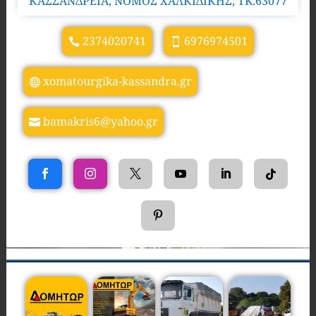
ΚΑΣΣΑΝΔΡΕΙΑ, ΝΟΜΟΣ ΧΑΛΚΙΔΙΚΗΣ, TK.63077
2374020741
6976974501
xomatourgika-kassandra.gr
bamakris6@yahoo.gr