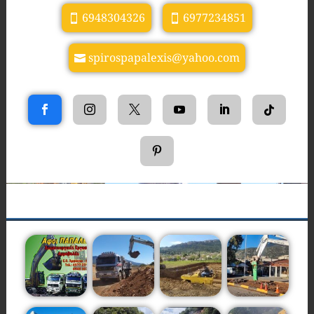
6948304326
6977234851
spirospapalexis@yahoo.com