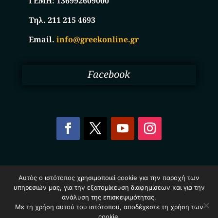
ΓΕΜΗ:
136992609000
Τηλ. 211 215 4693
Email.
info@greekonline.gr
Facebook
Copyright © 2025. Ηλεκτρονικός Κατάλογος
Αυτός ο ιστότοπος χρησιμοποιεί cookie για την παροχή των
Επιχειρήσεων Ελλάδας – Greekonline.gr. All Rights
υπηρεσιών μας, για την εξατομίκευση διαφημίσεων και για την
Reserved.
Όροι & Προυποθέσεις
–
Προστασία Προσωπικών
ανάλυση της επισκεψιμότητας.
Δεδομένων
–
Πολιτική Cookies
Με τη χρήση αυτού του ιστότοπου, αποδέχεστε τη χρήση των
cookie.