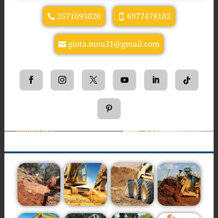
2671095020
6977478182
giota.mou31@gmail.com