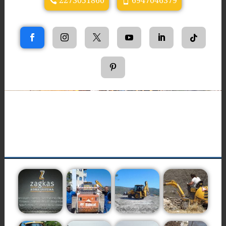
2273051860
6947046379