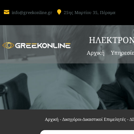


info@greekonline.gr
25ης Μαρτίου 35, Πέραμα
ΗΛΕΚΤΡΟΝ
Αρχική
Υπηρεσί
Αρχική
-
Δικηγόροι-Δικαστικοί Επιμελητές
-
Δ