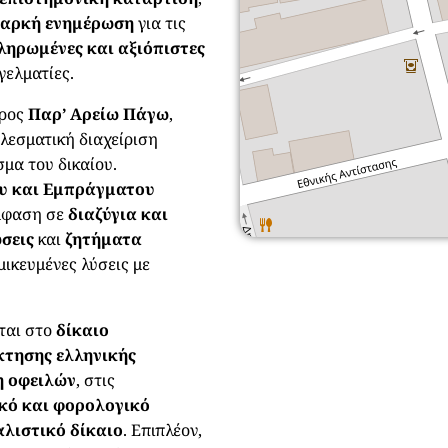
ιαρκή ενημέρωση
για τις
ληρωμένες και αξιόπιστες
γελματίες.
όρος
Παρ’ Αρείω Πάγω
,
λεσματική διαχείριση
μα του δικαίου.
υ και Εμπράγματου
μφαση σε
διαζύγια και
ώσεις
και
ζητήματα
μικευμένες λύσεις με
ται στο
δίκαιο
κτησης ελληνικής
η οφειλών
, στις
ικό και φορολογικό
λιστικό δίκαιο
. Επιπλέον,