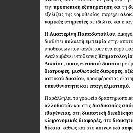
την
προσωπική εξυπηρέτηση
και τη
δ
εξελίξεις της νομοθεσίας, παρέχει
ολοκ
νομικές υπηρεσίες
σε ιδιώτες και επαγ
Η
Αικατερίνη Παπαδοπούλου
, Δικηγ
διαθέτει
πολυετή εμπειρία
στην αποτε
υποθέσεων που καλύπτουν ένα ευρύ φάσ
Αναλαμβάνει υποθέσεις
Κτηματολογίο
Δικαίου, οικογενειακού δικαίου
με έ
διατροφές, μισθωτικές διαφορές, εξ
αστικού δικαίου
, προσφέροντας εξατο
υπευθυνότητα και επαγγελματισμό.
Παράλληλα, το γραφείο δραστηριοποιεί
αλλοδαπών
και στις
διαδικασίες από
ιθαγένειας
, στη
δικαστική διεκδίκησ
κληρονομικές διαφορές
, στο
διοικητ
δίκαιο
, καθώς και στο
κοινωνικό ασφα