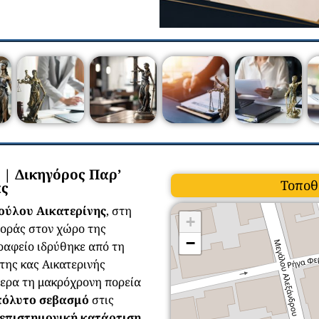
 Δικηγόρος Παρ’
Τοποθ
ας
ύλου Αικατερίνης
, στη
+
φοράς στον χώρο της
−
γραφείο ιδρύθηκε από τη
της κας Αικατερινής
μερα τη μακρόχρονη πορεία
πόλυτο σεβασμό
στις
επιστημονική κατάρτιση
,