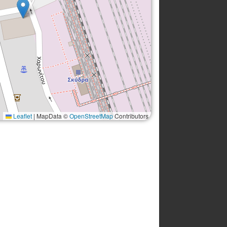
Leaflet
|
MapData ©
OpenStreetMap
Contributors