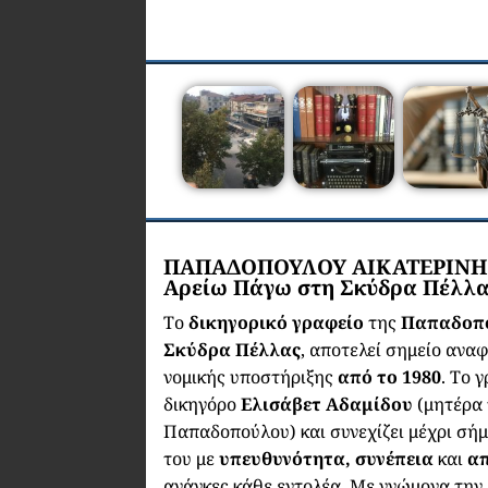
ΠΑΠΑΔΟΠΟΥΛΟΥ ΑΙΚΑΤΕΡΙΝΗ |
Αρείω Πάγω στη Σκύδρα Πέλλ
Το
δικηγορικό γραφείο
της
Παπαδοπο
Σκύδρα Πέλλας
, αποτελεί σημείο ανα
νομικής υποστήριξης
από το 1980
. Το 
δικηγόρο
Ελισάβετ Αδαμίδου
(μητέρα 
Παπαδοπούλου) και συνεχίζει μέχρι σή
του με
υπευθυνότητα, συνέπεια
και
α
ανάγκες κάθε εντολέα. Με γνώμονα την