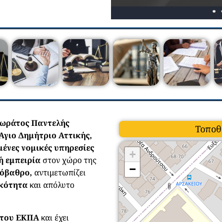
τωράτος Παντελής
Τοποθ
Άγιο Δημήτριο Αττικής,
ένες νομικές υπηρεσίες
+
ή εμπειρία
στον χώρο της
−
όβαθρο,
αντιμετωπίζει
ικότητα
και απόλυτο
 του ΕΚΠΑ
και έχει