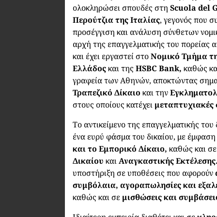
ολοκληρώσει σπουδές στη
Scuola del 
Περούτζια της Ιταλίας
, γεγονός που 
προσέγγιση και ανάλυση σύνθετων νομ
αρχή της επαγγελματικής του πορείας α
και έχει εργαστεί στο
Νομικό Τμήμα τη
Ελλάδος
και της
HSBC Bank,
καθώς κα
γραφεία των Αθηνών, αποκτώντας σημα
Τραπεζικό Δίκαιο
και την
Εγκληματολ
στους οποίους κατέχει
μεταπτυχιακές 
Το αντικείμενο της επαγγελματικής του
ένα ευρύ φάσμα του δικαίου, με έμφασ
και το Εμπορικό Δίκαιο,
καθώς και σ
Δικαίου
και
Αναγκαστικής Εκτέλεσης
υποστήριξη σε υποθέσεις που αφορούν
συμβόλαια, αγοραπωλησίες και εξαλ
καθώς και σε
μισθώσεις και συμβάσει
Ιδιαίτερη εμπειρία διαθέτει και σε
κληρ