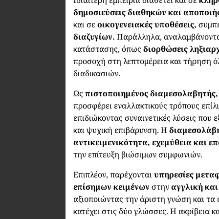
δημοσιεύσεις διαθηκών και αποποιή
και σε
οικογενειακές υποθέσεις,
συμπ
διαζυγίων.
Παράλληλα, αναλαμβάνοντα
κατάστασης, όπως
διορθώσεις ληξιαρ
προσοχή στη λεπτομέρεια και τήρηση 
διαδικασιών.
Ως
πιστοποιημένος διαμεσολαβητής,
προσφέρει εναλλακτικούς τρόπους επίλ
επιδιώκοντας συναινετικές λύσεις που ε
και ψυχική επιβάρυνση. Η
διαμεσολάβ
αντικειμενικότητα, εχεμύθεια και ε
την επίτευξη βιώσιμων συμφωνιών.
Επιπλέον, παρέχονται
υπηρεσίες μετα
επίσημων κειμένων
στην
αγγλική και
αξιοποιώντας την άριστη γνώση και τα
κατέχει στις δύο γλώσσες. Η ακρίβεια 