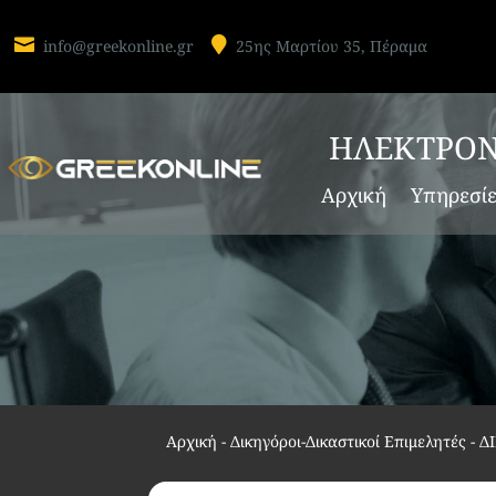


info@greekonline.gr
25ης Μαρτίου 35, Πέραμα
ΗΛΕΚΤΡΟΝ
Αρχική
Υπηρεσί
Αρχική
-
Δικηγόροι-Δικαστικοί Επιμελητές
-
Δ