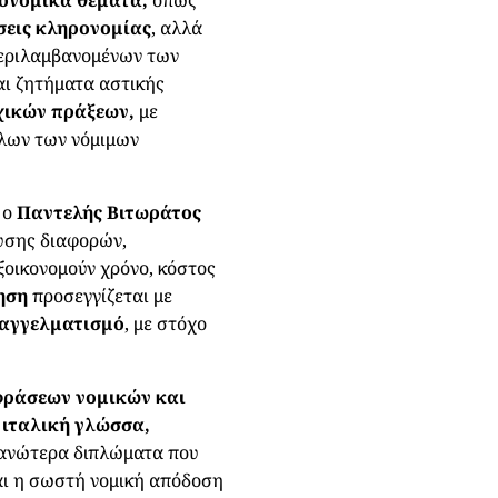
σεις κληρονομίας
, αλλά
εριλαμβανομένων των
ι ζητήματα αστικής
χικών πράξεων,
με
όλων των νόμιμων
ο
Παντελής Βιτωράτος
υσης διαφορών,
ξοικονομούν χρόνο, κόστος
ηση
προσεγγίζεται με
παγγελματισμό
, με στόχο
φράσεων νομικών και
 ιταλική γλώσσα,
 ανώτερα διπλώματα που
και η σωστή νομική απόδοση