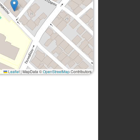
Leaflet
|
MapData ©
OpenStreetMap
Contributors