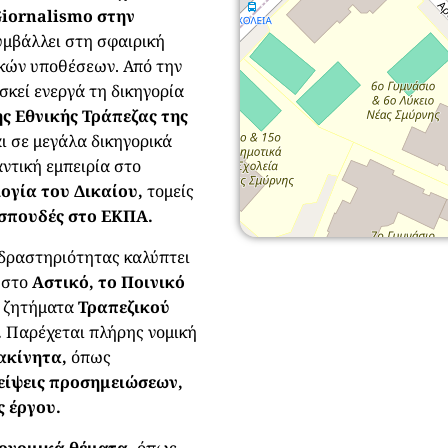
Giornalismo στην
συμβάλλει στη σφαιρική
ικών υποθέσεων. Από την
σκεί ενεργά τη δικηγορία
ς Εθνικής Τράπεζας της
ι σε μεγάλα δικηγορικά
ντική εμπειρία στο
ογία του Δικαίου,
τομείς
σπουδές στο ΕΚΠΑ.
 δραστηριότητας καλύπτει
η στο
Αστικό, το Ποινικό
ε ζητήματα
Τραπεζικού
.
Παρέχεται πλήρης νομική
ακίνητα,
όπως
είψεις προσημειώσεων,
ς έργου.
ονομικά θέματα,
όπως