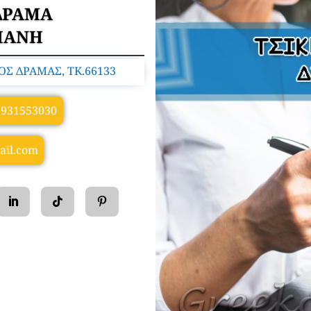
ΔΡΑΜΑ
ΛΙΑΝΗ
Σ ΔΡΑΜΑΣ, TK.66133
6931553030
ail.com