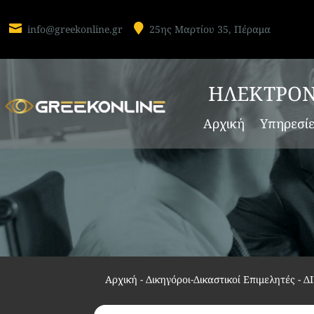


info@greekonline.gr
25ης Μαρτίου 35, Πέραμα
ΗΛΕΚΤΡΟΝ
Αρχική
Υπηρεσί
Αρχική
-
Δικηγόροι-Δικαστικοί Επιμελητές
-
Δ