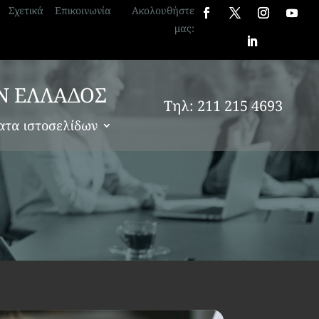
Σχετικά
Επικοινωνία
Ακολουθήστε
μας:
Ν ΕΛΛΑΔΟΣ
Τηλ: 211 215 4693
ατα ιστοσελίδων