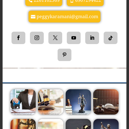
2261102569
6907294422
peggykaramani@gmail.com