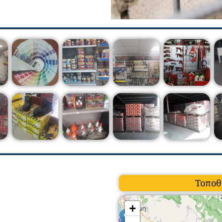
Τοποθ
+