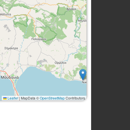
Leaflet
|
MapData ©
OpenStreetMap
Contributors