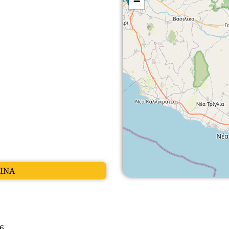
−
ΤΙΝΑ
6