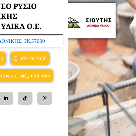
ΝΕΟ ΡΥΣΙΟ
ΙΚΗΣ
ΥΛΙΚΑ Ο.Ε.
ΟΝΙΚΗΣ, TK.57000
26
6971843026
infosioutis@gmail.com