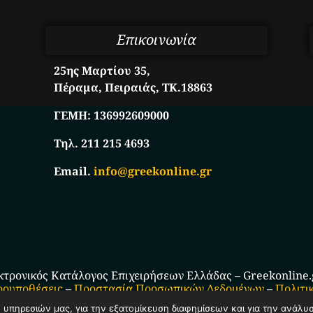
Επικοινωνία
25ης Μαρτίου 35,
Πέραμα, Πειραιάς, ΤΚ.18863
ΓΕΜΗ:
136992609000
Τηλ. 211 215 4693
Email.
info@greekonline.gr
κτρονικός Κατάλογος Επιχειρήσεων Ελλάδας – Greekonline.gr
ρουποθέσεις
–
Προστασία Προσωπικών Δεδομένων
–
Πολιτι
ν υπηρεσιών μας, για την εξατομίκευση διαφημίσεων και για την ανάλυ