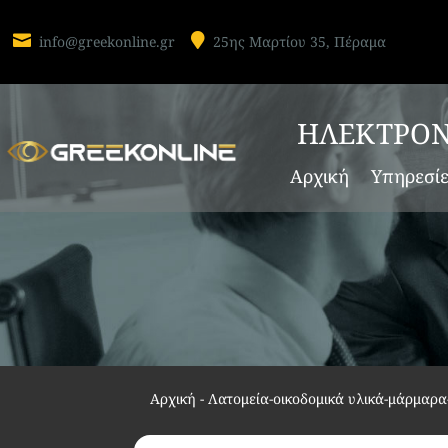


info@greekonline.gr
25ης Μαρτίου 35, Πέραμα
ΗΛΕΚΤΡΟΝ
Αρχική
Υπηρεσί
Αρχική
-
Λατομεία-οικοδομικά υλικά-μάρμαρ