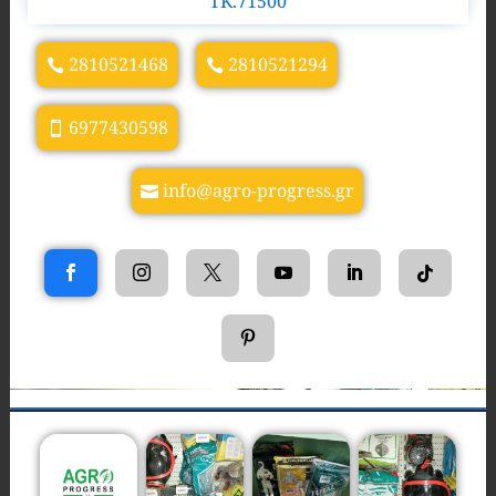
TK.71500
2810521468
2810521294
6977430598
info@agro-progress.gr