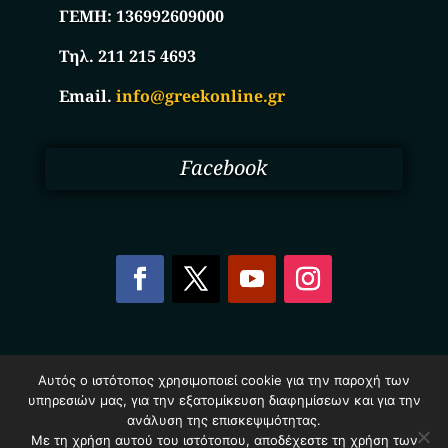
ΓΕΜΗ:
136992609000
Τηλ. 211 215 4693
Email.
info@greekonline.gr
Facebook
Copyright © 2025. Ηλεκτρονικός Κατάλογος
Αυτός ο ιστότοπος χρησιμοποιεί cookie για την παροχή των
Επιχειρήσεων Ελλάδας – Greekonline.gr. All Rights
υπηρεσιών μας, για την εξατομίκευση διαφημίσεων και για την
Reserved.
Όροι & Προυποθέσεις
–
Προστασία Προσωπικών
ανάλυση της επισκεψιμότητας.
Δεδομένων
–
Πολιτική Cookies
Με τη χρήση αυτού του ιστότοπου, αποδέχεστε τη χρήση των