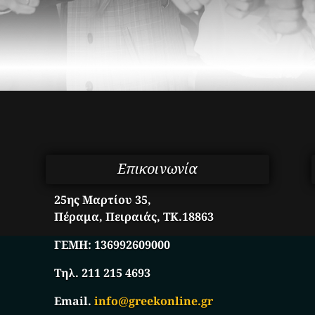
Επικοινωνία
25ης Μαρτίου 35,
Πέραμα, Πειραιάς, ΤΚ.18863
ΓΕΜΗ:
136992609000
Τηλ. 211 215 4693
Email.
info@greekonline.gr