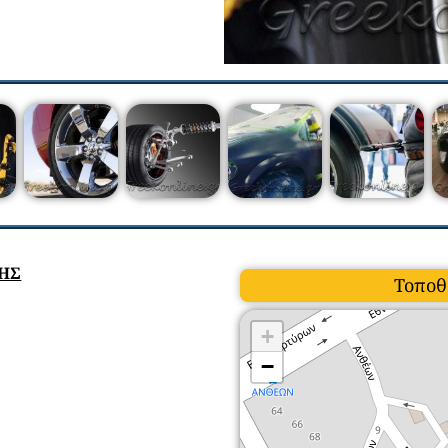
ΣΗΣ
Τοποθ
+
−