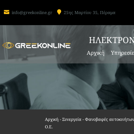


info@greekonline.gr
25ης Μαρτίου 35, Πέραμα
ΗΛΕΚΤΡΟΝ
Αρχική
Υπηρεσί
Αρχική
-
Συνεργεία - Φανοβαφές αυτοκινήτω
Ο.Ε.