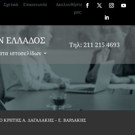
Σχετικά
Επικοινωνία
Ακολουθήστε
μας:
Ν ΕΛΛΑΔΟΣ
Τηλ: 211 215 4693
ατα ιστοσελίδων
Ο ΚΡΗΤΗΣ Α. ΔΑΓΑΛΑΚΗΣ – Ε. ΒΑΡΔΑΚΗΣ