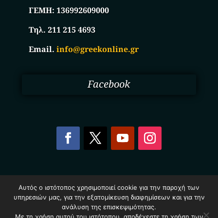
ΓΕΜΗ:
136992609000
Τηλ. 211 215 4693
Email.
info@greekonline.gr
Facebook
Copyright © 2025. Ηλεκτρονικός Κατάλογος
Αυτός ο ιστότοπος χρησιμοποιεί cookie για την παροχή των
Επιχειρήσεων Ελλάδας – Greekonline.gr. All Rights
υπηρεσιών μας, για την εξατομίκευση διαφημίσεων και για την
Reserved.
ανάλυση της επισκεψιμότητας.
Όροι & Προυποθέσεις
–
Προστασία Προσωπικών
Δεδομένων
–
Πολιτική Cookies
Με τη χρήση αυτού του ιστότοπου, αποδέχεστε τη χρήση των