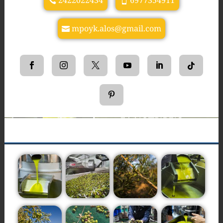
2422022434
6977354911
mpoyk.alos@gmail.com