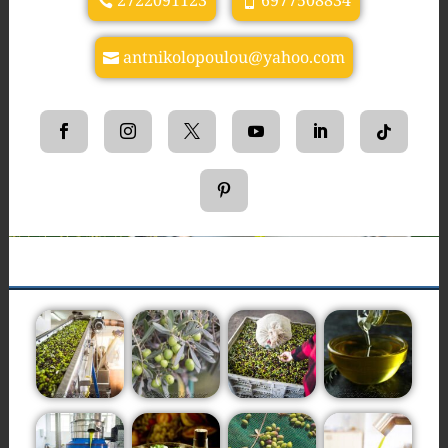
2722091123
6977508834
antnikolopoulou@yahoo.com