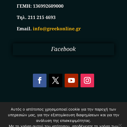
ΓΕΜΗ:
136992609000
Τηλ. 211 215 4693
Email.
info@greekonline.gr
Facebook
Copyright © 2025. Ηλεκτρονικός Κατάλογος
Αυτός ο ιστότοπος χρησιμοποιεί cookie για την παροχή των
Επιχειρήσεων Ελλάδας – Greekonline.gr. All Rights
υπηρεσιών μας, για την εξατομίκευση διαφημίσεων και για την
Reserved.
ανάλυση της επισκεψιμότητας.
Όροι & Προυποθέσεις
–
Προστασία Προσωπικών
Δεδομένων
–
Πολιτική Cookies
Με τη χρήση αυτού του ιστότοπου, αποδέχεστε τη χρήση των