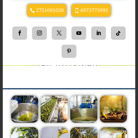
2751091030
6973775995