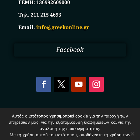
ΓΕΜΗ:
136992609000
Τηλ. 211 215 4693
Email.
info@greekonline.gr
Facebook
Copyright © 2025. Ηλεκτρονικός Κατάλογος
Αυτός ο ιστότοπος χρησιμοποιεί cookie για την παροχή των
Επιχειρήσεων Ελλάδας – Greekonline.gr. All Rights
υπηρεσιών μας, για την εξατομίκευση διαφημίσεων και για την
Reserved.
Όροι & Προυποθέσεις
–
Προστασία Προσωπικών
ανάλυση της επισκεψιμότητας.
Δεδομένων
–
Πολιτική Cookies
Με τη χρήση αυτού του ιστότοπου, αποδέχεστε τη χρήση των