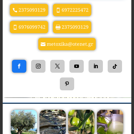
2375093129
6972225472
6976099742
2375093129
metoxika@otenet.gr