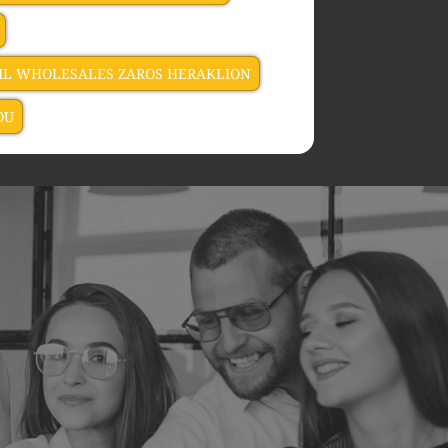
OIL WHOLESALES ZAROS HERAKLION
OU