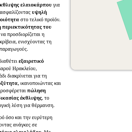
έκθλιψης ελαιοκάρπου
για
εξασφαλίζοντας
υψηλή
ποιότητα
στο τελικό προϊόν.
 περιεκτικότητας του
 να προσδιορίζεται η
ρίβεια, ενισχύοντας τη
 παραγωγούς.
 διαθέτει
εξαιρετικό
Ζαρού Ηρακλείου,
λάδι διακρίνεται για τη
οξύτητα,
ικανοποιώντας και
 προσφέρεται
πώληση
δικασίας έκθλιψης
, το
ογική λύση για θέρμανση.
ρό όσο και την ευρύτερη
οντας ανάγκες σε
πόριο ελαιολάδου
. Με