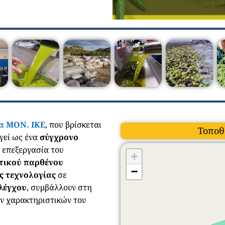
α ΜΟΝ. ΙΚΕ
, που βρίσκεται
Τοποθ
ργεί ως ένα
σύγχρονο
ή επεξεργασία του
+
τικού παρθένου
−
ς τεχνολογίας
σε
ελέγχου
, συμβάλλουν στη
ν χαρακτηριστικών του