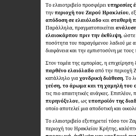
Το ελαιοτριβείο προσφέρει
υπηρεσίες 
την
περιοχή του Ζαρού Ηρακλείου
, 
απόδοση σε ελαιόλαδο
και
σταθερή 
Παράλληλα, πραγματοποιείται
ανάλυση
ελαιοκάρπου πριν την έκθλιψη
, ώστε
ποσότητα του παραγόμενου λαδιού με ακ
διαφάνεια και την εμπιστοσύνη με τους
Στον τομέα της εμπορίας, η επιχείρηση
παρθένο ελαιόλαδο
από την περιοχή 
κατάλληλο για
χονδρική διάθεση
. Το 
γεύση, το άρωμα και τη χαμηλή του 
τις πιο απαιτητικές ανάγκες. Επιπλέον,
πυρηνόξυλου
, ως
υποπροϊόν της δια
οποίο αποτελεί μια αποδοτική και οικολ
Το ελαιοτριβείο εξυπηρετεί τόσο τον Ζα
περιοχή του Ηρακλείου Κρήτης, καλύπτ
παραγωγή, έκθλιψη και χονδρικό εμ