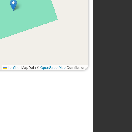
Leaflet
|
MapData ©
OpenStreetMap
Contributors