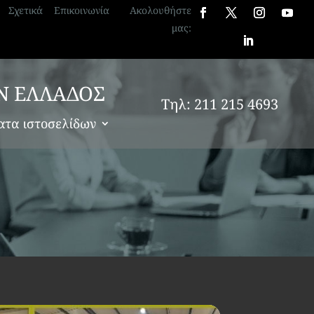
Σχετικά
Επικοινωνία
Ακολουθήστε
μας:
Ν ΕΛΛΑΔΟΣ
Τηλ: 211 215 4693
ατα ιστοσελίδων