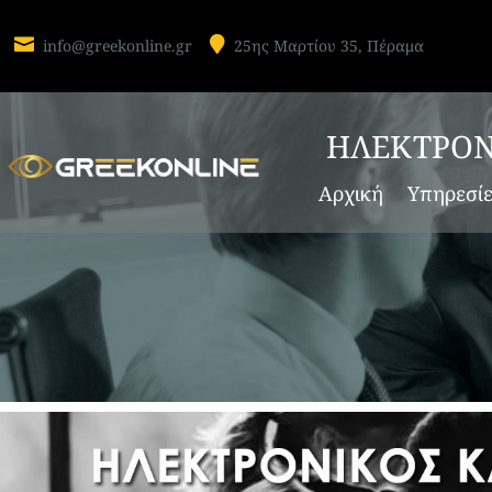


info@greekonline.gr
25ης Μαρτίου 35, Πέραμα
ΗΛΕΚΤΡΟΝ
Αρχική
Υπηρεσί