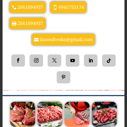
2661094937
6945755174
2661094937
danosfresko@gmail.com