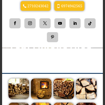
2710243042
6974942565