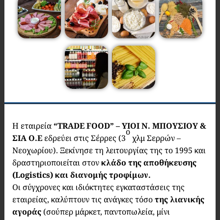
Η εταιρεία
“
TRADE
FOOD
” – ΥΙΟΙ Ν. ΜΠΟΥΣΙΟΥ &
ο
ΣΙΑ Ο.Ε
εδρεύει στις Σέρρες (3
χλμ Σερρών –
Νεοχωρίου). Ξεκίνησε τη λειτουργίας της το 1995 και
δραστηριοποιείται στον
κλάδο της αποθήκευσης
(Logistics) και διανομής τροφίμων.
Οι σύγχρονες και ιδιόκτητες εγκαταστάσεις της
εταιρείας, καλύπτουν τις ανάγκες τόσο
της λιανικής
αγοράς
(σούπερ μάρκετ, παντοπωλεία, μίνι