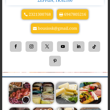
ΣΕΡΡΩΝ, TK.62100
2321300768
6947805216
bousiosk@gmail.com