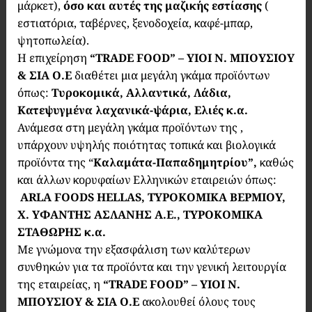
μάρκετ),
όσο και αυτές της μαζικής εστίασης
(
εστιατόρια, ταβέρνες, ξενοδοχεία, καφέ-μπαρ,
ψητοπωλεία).
Η επιχείρηση
“
TRADE
FOOD
” – ΥΙΟΙ Ν. ΜΠΟΥΣΙΟΥ
& ΣΙΑ Ο.Ε
διαθέτει μια μεγάλη γκάμα προϊόντων
όπως:
Τυροκομικά, Αλλαντικά, Λάδια,
Κατεψυγμένα λαχανικά-ψάρια, Ελιές κ.α.
Ανάμεσα στη μεγάλη γκάμα προϊόντων της ,
υπάρχουν υψηλής ποιότητας τοπικά και βιολογικά
προϊόντα της “
Καλαμάτα-Παπαδημητρίου”,
καθώς
και άλλων κορυφαίων Ελληνικών εταιρειών όπως:
ARLA FOODS HELLA
S
, ΤΥΡΟΚΟΜΙΚΑ ΒΕΡΜΙΟΥ,
Χ. ΥΦΑΝΤΗΣ ΑΣΛΑΝΗΣ Α.Ε., ΤΥΡΟΚΟΜΙΚΑ
ΣΤΑΘΩΡΗΣ κ.α.
Με γνώμονα την εξασφάλιση των καλύτερων
συνθηκών για τα προϊόντα και την γενική λειτουργία
της εταιρείας, η
“
TRADE
FOOD
” – ΥΙΟΙ Ν.
ΜΠΟΥΣΙΟΥ & ΣΙΑ Ο.Ε
ακολουθεί όλους τους