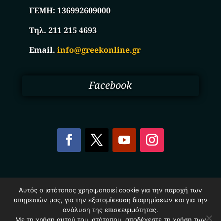
ΓΕΜΗ:
136992609000
Τηλ. 211 215 4693
Email.
info@greekonline.gr
Facebook
Copyright © 2025. Ηλεκτρονικός Κατάλογος
Αυτός ο ιστότοπος χρησιμοποιεί cookie για την παροχή των
Επιχειρήσεων Ελλάδας – Greekonline.gr. All Rights
υπηρεσιών μας, για την εξατομίκευση διαφημίσεων και για την
Reserved.
ανάλυση της επισκεψιμότητας.
Όροι & Προυποθέσεις
–
Προστασία Προσωπικών
Δεδομένων
–
Πολιτική Cookies
Με τη χρήση αυτού του ιστότοπου, αποδέχεστε τη χρήση των