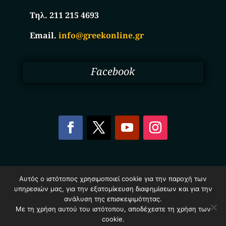
Τηλ. 211 215 4693
Email.
info@greekonline.gr
Facebook
Copyright © 2025. Ηλεκτρονικός Κατάλογος
Αυτός ο ιστότοπος χρησιμοποιεί cookie για την παροχή των
Επιχειρήσεων Ελλάδας – Greekonline.gr. All Rights
υπηρεσιών μας, για την εξατομίκευση διαφημίσεων και για την
Reserved.
Όροι & Προυποθέσεις
–
Προστασία Προσωπικών
ανάλυση της επισκεψιμότητας.
Δεδομένων
–
Πολιτική Cookies
Με τη χρήση αυτού του ιστότοπου, αποδέχεστε τη χρήση των
cookie.