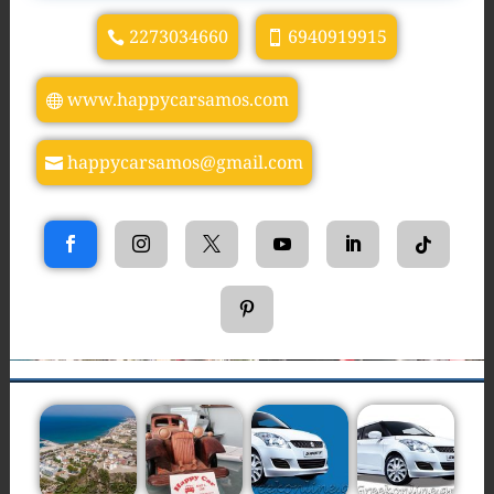
2273034660
6940919915
www.happycarsamos.com
happycarsamos@gmail.com