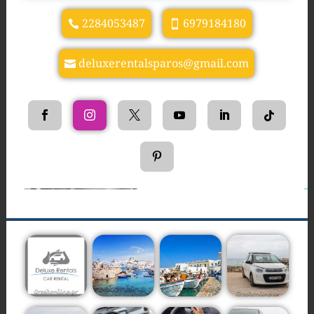
2284053487
6979184180
deluxerentalsparos@gmail.com