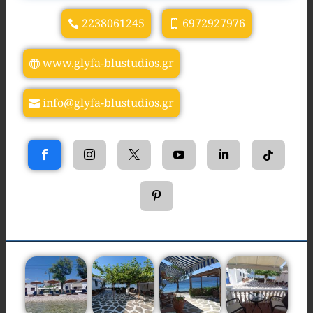
2238061245
6972927976
www.glyfa-blustudios.gr
info@glyfa-blustudios.gr