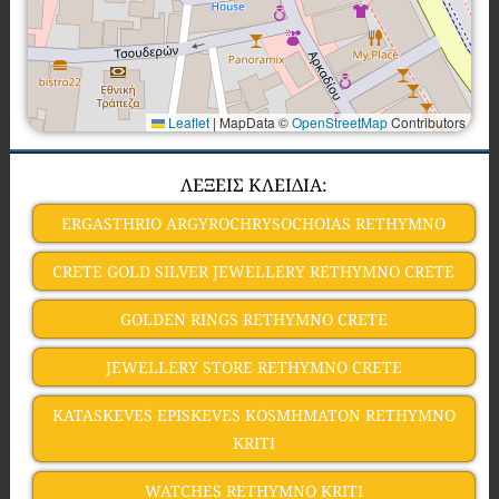
Leaflet
|
MapData ©
OpenStreetMap
Contributors
ΛΕΞΕΙΣ ΚΛΕΙΔΙΑ:
ERGASTHRIO ARGYROCHRYSOCHOIAS RETHYMNO
CRETE GOLD SILVER JEWELLERY RETHYMNO CRETE
GOLDEN RINGS RETHYMNO CRETE
JEWELLERY STORE RETHYMNO CRETE
KATASKEVES EPISKEVES KOSMHMATON RETHYMNO
KRITI
WATCHES RETHYMNO KRITI