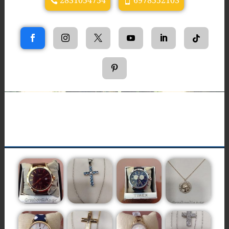
2831054754
6978552103