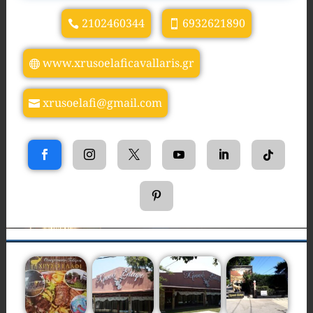
2102460344
6932621890
www.xrusoelaficavallaris.gr
xrusoelafi@gmail.com