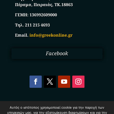
Πέραμα, Πειραιάς, ΤΚ.18863
ΓΕΜΗ:
136992609000
Τηλ. 211 215 4693
Email.
info@greekonline.gr
Facebook
Copyright © 2025. Ηλεκτρονικός Κατάλογος
Αυτός ο ιστότοπος χρησιμοποιεί cookie για την παροχή των
Επιχειρήσεων Ελλάδας – Greekonline.gr. All Rights
υπηρεσιών μας, για την εξατομίκευση διαφημίσεων και για την
Reserved.