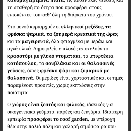
καλομαγειρεμένα πιάτα
, τις αυθεντικές γεύσεις και
τη σταθερή ποιότητα που προσφέρει στους
επισκέπτες του καθ’ όλη τη διάρκεια του χρόνου.
Στο μενού κυριαρχούν οι
ελληνικοί μεζέδες, τα
φρέσκα ψαρικά, τα ζουμερά κρεατικά
της ώρα
ς
και τα
μαγειρευτά
, όλα φτιαγμένα με μεράκι και
αγνά υλικά. Δημοφιλείς επιλογές αποτελούν το
κρασοτύρι με γλυκό ντοματάκι,
τα μ
πιφτέκια
κοτόπουλου
, τα
σουβλάκια και οι θαλασσινές
γεύσεις,
όπως
φρέσκο ψάρι και ζυμαρικά με
θαλασσινά.
Οι μερίδες είναι χορταστικές και οι τιμές
παραμένουν προσιτές, χωρίς εκπτώσεις στην
ποιότητα.
Ο
χώρος είναι ζεστός και φιλικός
, ιδανικός για
οικογενειακά γεύματα, παρέες και ζευγάρια. Ιδιαίτερη
εμπειρία
προσφέρει το roof garden
, με υπέροχη
θέα στην παλιά πόλη και χαλαρή ατμόσφαιρα που