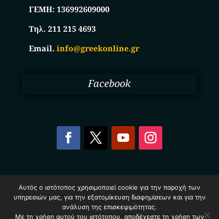
ΓΕΜΗ:
136992609000
Τηλ. 211 215 4693
Email.
info@greekonline.gr
Facebook
Copyright © 2025. Ηλεκτρονικός Κατάλογος
Αυτός ο ιστότοπος χρησιμοποιεί cookie για την παροχή των
Επιχειρήσεων Ελλάδας – Greekonline.gr. All Rights
υπηρεσιών μας, για την εξατομίκευση διαφημίσεων και για την
Reserved.
Όροι & Προυποθέσεις
–
Προστασία Προσωπικών
ανάλυση της επισκεψιμότητας.
Δεδομένων
–
Πολιτική Cookies
Με τη χρήση αυτού του ιστότοπου, αποδέχεστε τη χρήση των