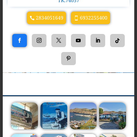
TK.74057
2834051649
6932255400