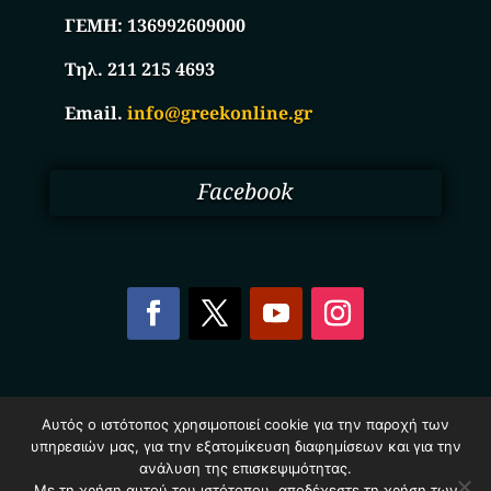
ΓΕΜΗ:
136992609000
Τηλ. 211 215 4693
Email.
info@greekonline.gr
Facebook
Copyright © 2025. Ηλεκτρονικός Κατάλογος
Αυτός ο ιστότοπος χρησιμοποιεί cookie για την παροχή των
Επιχειρήσεων Ελλάδας – Greekonline.gr. All Rights
υπηρεσιών μας, για την εξατομίκευση διαφημίσεων και για την
Reserved.
Όροι & Προυποθέσεις
–
Προστασία Προσωπικών
ανάλυση της επισκεψιμότητας.
Με τη χρήση αυτού του ιστότοπου, αποδέχεστε τη χρήση των