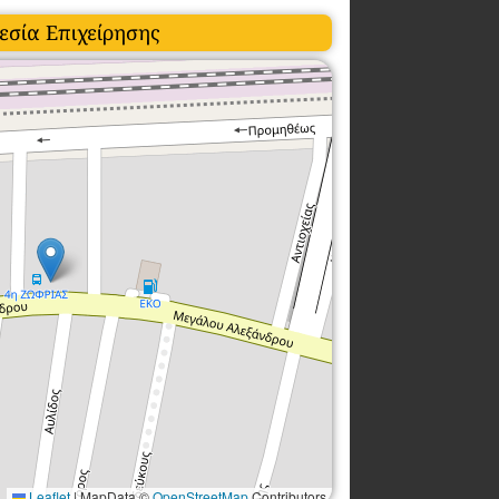
εσία Επιχείρησης
Leaflet
|
MapData ©
OpenStreetMap
Contributors