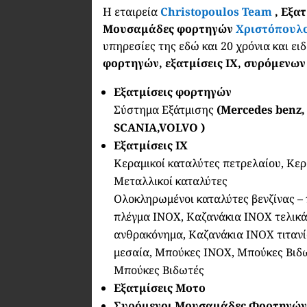
Η εταιρεία
Christopoulos Team
, Εξα
Μουσαμάδες φορτηγών
Χριστόπουλ
υπηρεσίες της εδώ και 20 χρόνια και ει
φορτηγών, εξατμίσεις ΙΧ, συρόμεν
Εξατμίσεις φορτηγών
Σύστημα Εξάτμισης
(Mercedes benz,
SCANIA,VOLVO )
Εξατμίσεις ΙΧ
Κεραμικοί καταλύτες πετρελαίου, Κερ
Μεταλλικοί καταλύτες
Ολοκληρωμένοι καταλύτες βενζίνας – 
πλέγμα ΙΝΟΧ, Καζανάκια ΙΝΟΧ τελικά
ανθρακόνημα, Καζανάκια ΙΝΟΧ τιταν
μεσαία, Μπούκες ΙΝΟΧ, Μπούκες Βιδω
Μπούκες Βιδωτές
Εξατμίσεις Μοτο
Συρόμενοι Μουσαμάδες Φορτηγώ