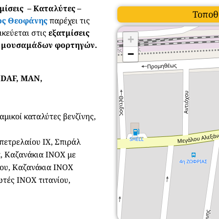
τμίσεις – Καταλύτες –
Τοποθ
ος Θεοφάνης
παρέχει τις
δικεύεται στις
εξατμίσεις
+
ων μουσαμάδων φορτηγών.
−
 DAF, MAN,
αμικοί καταλύτες βενζίνης,
πετρελαίου ΙΧ, Σπιράλ
, Καζανάκια ΙΝΟΧ με
ίου, Καζανάκια ΙΝΟΧ
τές ΙΝΟΧ τιτανίου,
ν