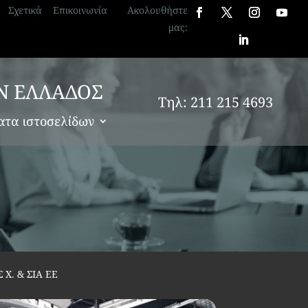
Σχετικά
Επικοινωνία
Ακολουθήστε
μας:
Ν ΕΛΛΑΔΟΣ
Τηλ: 211 215 4693
ατα ιστοσελίδων
. & ΣΙΑ ΕΕ