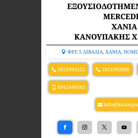
ΕΞΟΥΣΙΟΔΟΤΗΜΕΝ
MERCED
ΧΑΝΙΑ
ΚΑΝΟΥΠΑΚΗΣ Χ. 
ΦΡΕ 5 ΛΙΒΑΔΙΑ, ΧΑΝΙΑ, ΝΟΜ
2821094222
2821092008
6942446563
info@kanoupak