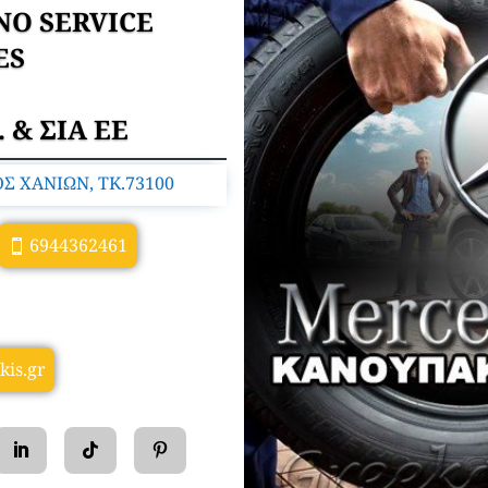
Ο SERVICE
ES
& ΣΙΑ ΕΕ
ΟΣ ΧΑΝΙΩΝ, TK.73100
6944362461
is.gr