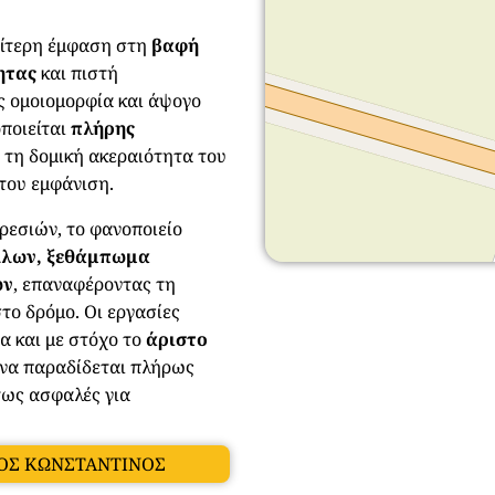
ιαίτερη έμφαση στη
βαφή
τητας
και πιστή
ς ομοιομορφία και άψογο
ποιείται
πλήρης
 τη δομική ακεραιότητα του
του εμφάνιση.
ρεσιών, το φανοποιείο
λλων, ξεθάμπωμα
ων
, επαναφέροντας τη
το δρόμο. Οι εργασίες
α και με στόχο το
άριστο
 να παραδίδεται πλήρως
ύτως ασφαλές για
ΟΣ ΚΩΝΣΤΑΝΤΙΝΟΣ