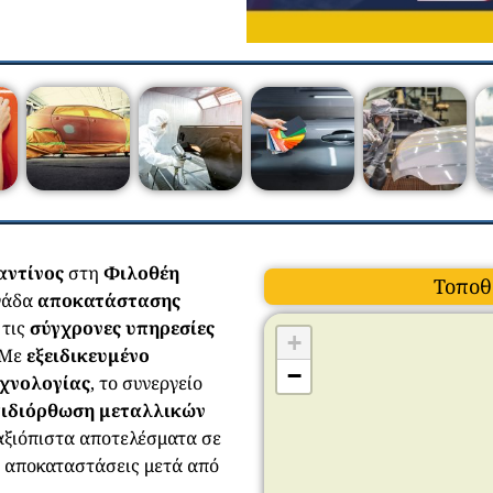
αντίνος
στη
Φιλοθέη
Τοποθ
ονάδα
αποκατάστασης
 τις
σύγχρονες υπηρεσίες
+
Με
εξειδικευμένο
−
εχνολογίας
, το συνεργείο
πιδιόρθωση μεταλλικών
αξιόπιστα αποτελέσματα σε
ς αποκαταστάσεις μετά από