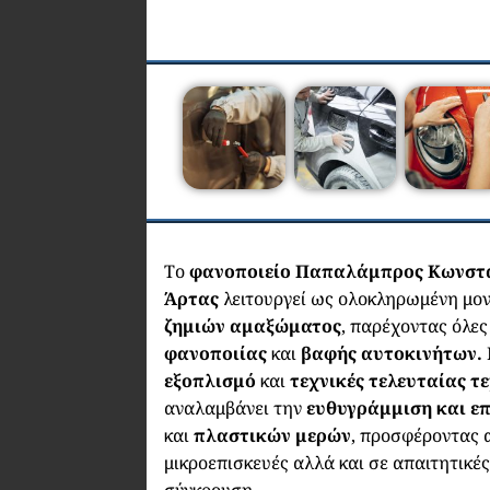
Το
φανοποιείο Παπαλάμπρος Κωνστ
Άρτας
λειτουργεί ως ολοκληρωμένη μ
ζημιών αμαξώματος
, παρέχοντας όλες
φανοποιίας
και
βαφής αυτοκινήτων.
εξοπλισμό
και
τεχνικές τελευταίας τ
αναλαμβάνει την
ευθυγράμμιση και ε
και
πλαστικών μερών
, προσφέροντας 
μικροεπισκευές αλλά και σε απαιτητικέ
σύγκρουση.