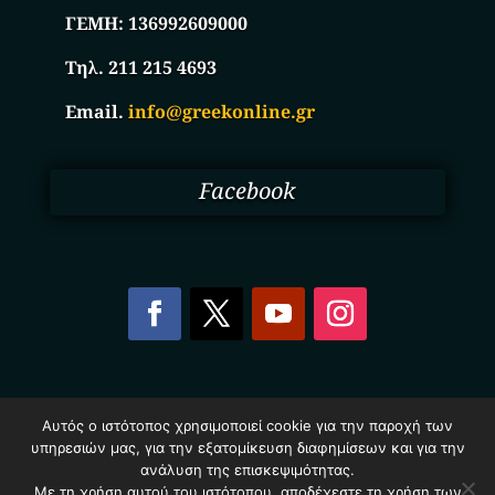
ΓΕΜΗ:
136992609000
Τηλ. 211 215 4693
Email.
info@greekonline.gr
Facebook
Copyright © 2025. Ηλεκτρονικός Κατάλογος
Αυτός ο ιστότοπος χρησιμοποιεί cookie για την παροχή των
Επιχειρήσεων Ελλάδας – Greekonline.gr. All Rights
υπηρεσιών μας, για την εξατομίκευση διαφημίσεων και για την
Reserved.
ανάλυση της επισκεψιμότητας.
Όροι & Προυποθέσεις
–
Προστασία Προσωπικών
Δεδομένων
–
Πολιτική Cookies
Με τη χρήση αυτού του ιστότοπου, αποδέχεστε τη χρήση των