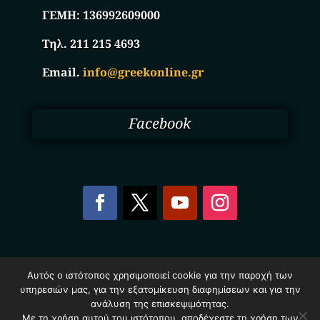
ΓΕΜΗ:
136992609000
Τηλ. 211 215 4693
Email.
info@greekonline.gr
Facebook
Copyright © 2025. Ηλεκτρονικός Κατάλογος
Αυτός ο ιστότοπος χρησιμοποιεί cookie για την παροχή των
Επιχειρήσεων Ελλάδας – Greekonline.gr. All Rights
υπηρεσιών μας, για την εξατομίκευση διαφημίσεων και για την
Reserved.
ανάλυση της επισκεψιμότητας.
Όροι & Προυποθέσεις
–
Προστασία Προσωπικών
Δεδομένων
–
Πολιτική Cookies
Με τη χρήση αυτού του ιστότοπου, αποδέχεστε τη χρήση των