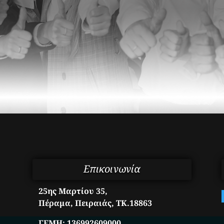
Επικοινωνία
25ης Μαρτίου 35,
Πέραμα, Πειραιάς, ΤΚ.18863
ΓΕΜΗ:
136992609000