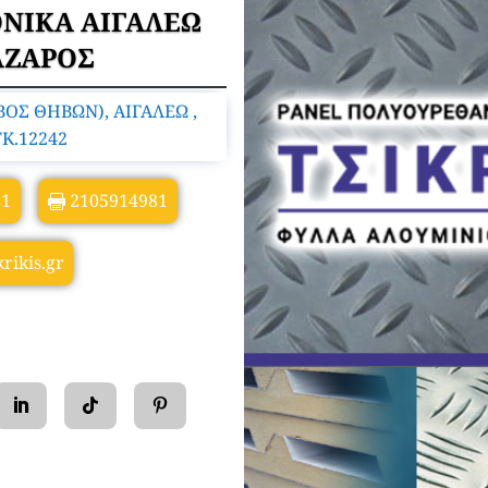
ΝΙΚΑ ΑΙΓΑΛΕΩ
ΑΖΑΡΟΣ
Σ ΘΗΒΩΝ), ΑΙΓΑΛΕΩ ,
K.12242
81
2105914981
rikis.gr