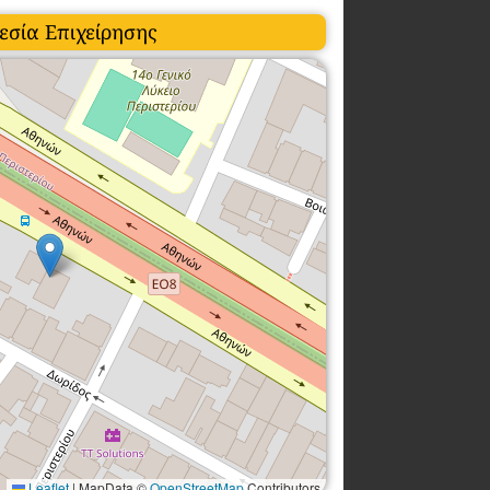
εσία Επιχείρησης
Leaflet
|
MapData ©
OpenStreetMap
Contributors