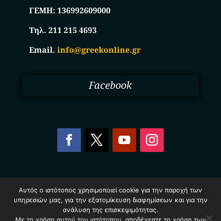
ΓΕΜΗ:
136992609000
Τηλ. 211 215 4693
Email.
info@greekonline.gr
Facebook
Copyright © 2025. Ηλεκτρονικός Κατάλογος
Αυτός ο ιστότοπος χρησιμοποιεί cookie για την παροχή των
Επιχειρήσεων Ελλάδας – Greekonline.gr. All Rights
υπηρεσιών μας, για την εξατομίκευση διαφημίσεων και για την
Reserved.
ανάλυση της επισκεψιμότητας.
Όροι & Προυποθέσεις
–
Προστασία Προσωπικών
Δεδομένων
–
Πολιτική Cookies
Με τη χρήση αυτού του ιστότοπου, αποδέχεστε τη χρήση των